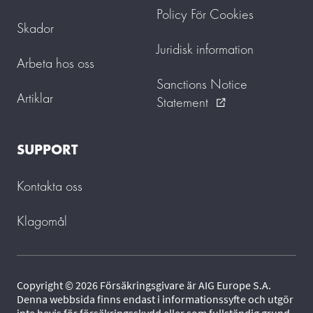
Policy För Cookies
Skador
Juridisk information
Arbeta hos oss
Sanctions Notice
Artiklar
Statement
external_link
SUPPORT
Kontakta oss
Klagomål
Copyright © 2026 Försäkringsgivare är AIG Europe S.A.
Denna webbsida finns endast i informationssyfte och utgör
inte bevis för försäkringsskydd eller som fullständig grund