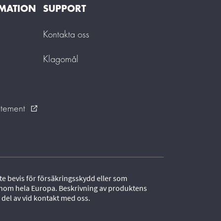
RMATION
SUPPORT
Kontakta oss
Klagomål
atement
external_link
e bevis för försäkringsskydd eller som
e inom hela Europa. Beskrivning av produktens
 del av vid kontakt med oss.