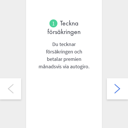
Teckna
försäkringen
Du tecknar
Om
försäkringen och
betalar premien
fö
månadsvis via autogiro.
O
di
u