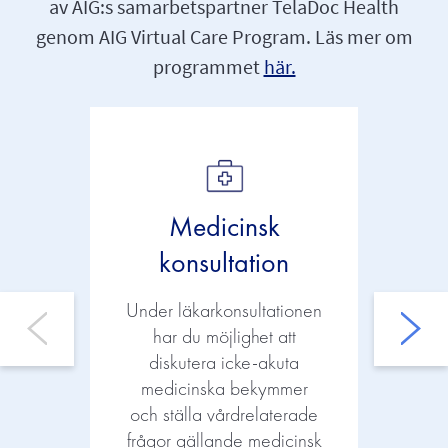
av AIG:s samarbetspartner TelaDoc Health
genom AIG Virtual Care Program. Läs mer om
programmet
här.
Medicinsk
konsultation
’s
Under läkarkonsultationen
B
har du möjlighet att
’se
diskutera icke-akuta
te
medicinska bekymmer
me
och ställa vårdrelaterade
oc
frågor gällande medicinsk
oc