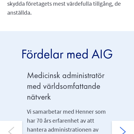
skydda företagets mest värdefulla tillgång, de
anställda.
Fördelar med AIG
Medicinsk administratör
Extra 
med världsomfattande
kompli
nätverk
Anställda
medicin
Vi samarbetar med Henner som
service f
har 70 års erfarenhet av att
trygghet
hantera administrationen av