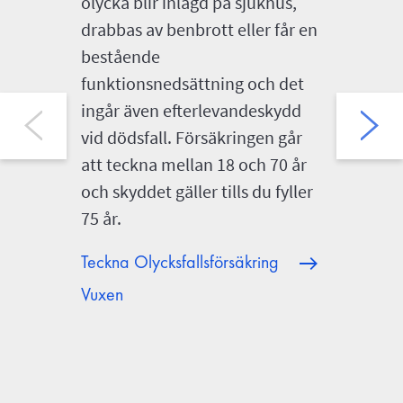
olycka blir inlagd på sjukhus,
om ditt 
drabbas av benbrott eller får en
olycka b
bestående
skolan e
funktionsnedsättning och det
Försäkr
ingår även efterlevandeskydd
medicins
vid dödsfall. Försäkringen går
sjukhusv
att teckna mellan 18 och 70 år
brännska
och skyddet gäller tills du fyller
efterlev
75 år.
olycksfa
hälsodek
Teckna Olycksfallsförsäkring
försäkri
Vuxen
ungdoma
Läs mer
Olycksfa