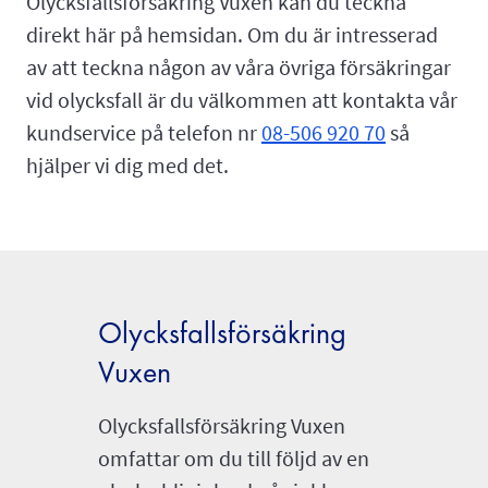
Olycksfallsförsäkring Vuxen kan du teckna
direkt här på hemsidan. Om du är intresserad
av att teckna någon av våra övriga försäkringar
vid olycksfall är du välkommen att kontakta vår
kundservice på telefon nr
08-506 920 70
så
hjälper vi dig med det.
Olycksfallsförsäkring
Olycks
Vuxen
Barn
Olycksfallsförsäkring Vuxen
Olycksfa
omfattar om du till följd av en
vara ett