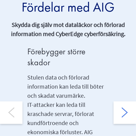
Fördelar med AIG
Skydda dig själv mot dataläckor och förlorad
information med CyberEdge cyberförsäkring.
Förebygger större
Skyd
skador
Vår kunde
säkerhe
Stulen data och förlorad
advokat
information kan leda till böter
rådgivni
och skadat varumärke.
hjälper 
IT-attacker kan leda till
bästa åt
kraschade servrar, förlorat
begräns
kundförtroende och
ekonomiska förluster. AIG