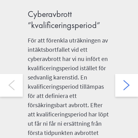
Cyberavbrott
Självv
”kvalificeringsperiod”
CyberEdg
dagens f
För att förenkla uträkningen av
alltmer 
intäktsbortfallet vid ett
skador 
cyberavbrott har vi nu infört en
delar el
kvalificeringsperiod istället för
exempelv
sedvanlig karenstid. En
ransomw
kvalificeringsperiod tillämpas
för att definiera ett
försäkringsbart avbrott. Efter
att kvalificeringsperiod har löpt
ut får ni får ni ersättning från
första tidpunkten avbrottet