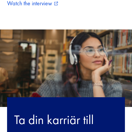
Watch the interview
external_link
Ta din karriär till